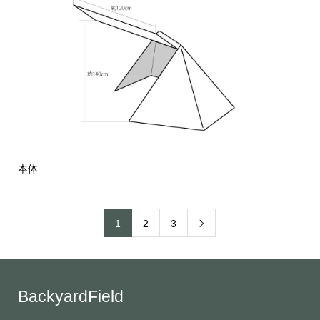
本体
1
2
3

BackyardField