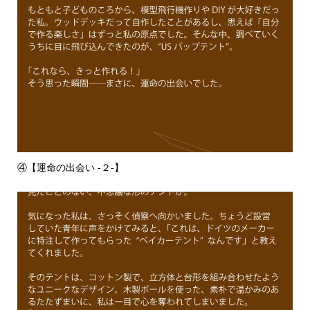
④【運命の出会い -２-】